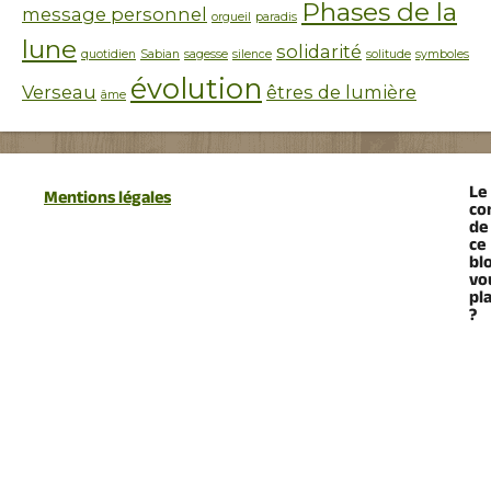
Phases de la
message personnel
orgueil
paradis
lune
solidarité
quotidien
Sabian
sagesse
silence
solitude
symboles
évolution
Verseau
êtres de lumière
âme
Le
Mentions légales
co
de
ce
bl
vo
pla
?