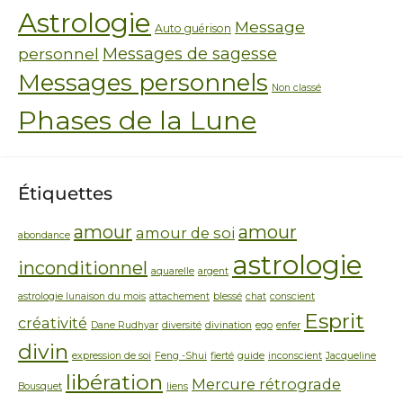
Astrologie
Message
Auto guérison
personnel
Messages de sagesse
Messages personnels
Non classé
Phases de la Lune
Étiquettes
amour
amour
amour de soi
abondance
astrologie
inconditionnel
aquarelle
argent
astrologie lunaison du mois
attachement
blessé
chat
conscient
Esprit
créativité
Dane Rudhyar
diversité
divination
ego
enfer
divin
expression de soi
Feng -Shui
fierté
guide
inconscient
Jacqueline
libération
Mercure rétrograde
Bousquet
liens